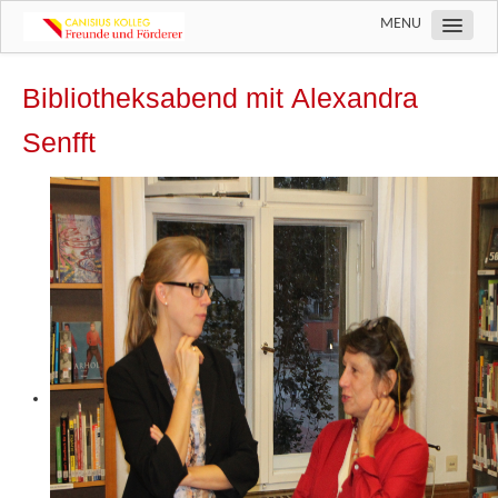
MENU
Über uns
Bibliotheksabend mit Alexandra
Aktivitäten
Senfft
Wir machen Schule